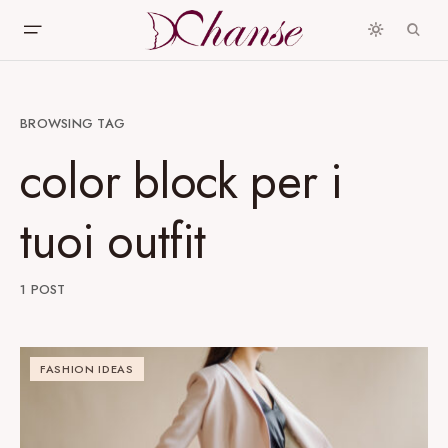
BROWSING TAG
color block per i
tuoi outfit
1 POST
FASHION IDEAS