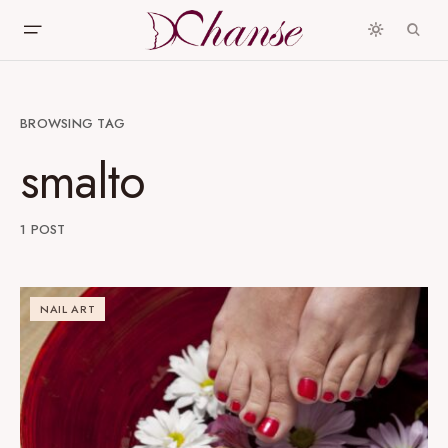
BROWSING TAG
smalto
1 POST
NAIL ART