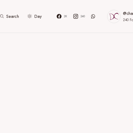
@cha
Search
Day
2K
240
240
Fo