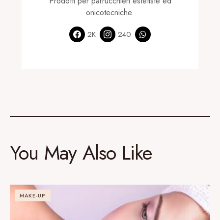
Prodotti per parrucchieri estetiste ed
onicotecniche.
2K
240
You May Also Like
MAKE-UP