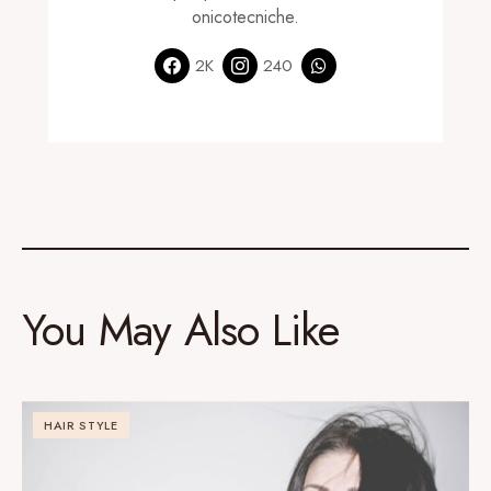
onicotecniche.
2K
240
You May Also Like
HAIR STYLE