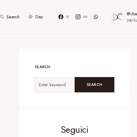
@cha
Search
Day
2K
240
240
Fo
SEARCH
SEARCH
Seguici