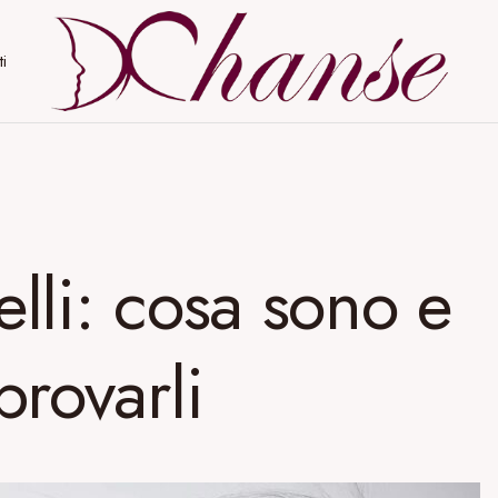
ti
lli: cosa sono e
provarli